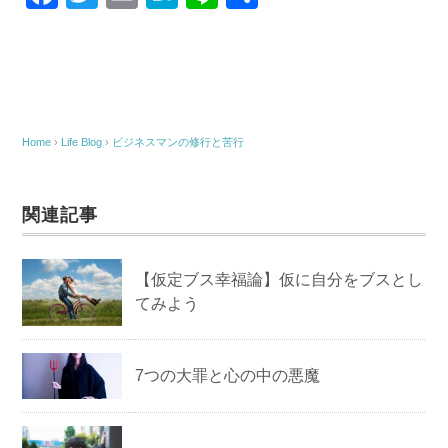
a
wi
m
at
n
有
c
tt
ail
e
e
e
er
n
b
a
o
Home
›
Life Blog
›
ビジネスマンの修行と苦行
o
k
関連記事
【仮定ブス幸福論】仮に自分をブスとし
てみよう
7つの大罪と心の中の悪魔