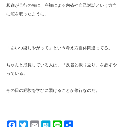
釈迦が苦行の先に、座禅による内省や自己対話という方向
に舵を取ったように。
「あいつ楽しやがって」という考え方自体間違ってる。
ちゃんと成長している人は、『反省と振り返り』を必ずや
っている。
その日の経験を学びに繋げることが修行なのだ。
F
T
E
H
Li
共