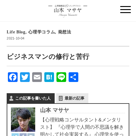
Life Blog
,
心理学コラム
,
発想法
2021-10-04
ビジネスマンの修行と苦行
F
T
E
H
Li
共
a
wi
m
at
n
有
c
tt
ail
e
e
この記事を書いた人
最新の記事
e
er
n
山本 マサヤ
b
a
【心理戦略コンサルタント&メンタリ
o
スト】 『心理学で人間の不思議を解き
o
明かして社会実装する』 心理学を使っ