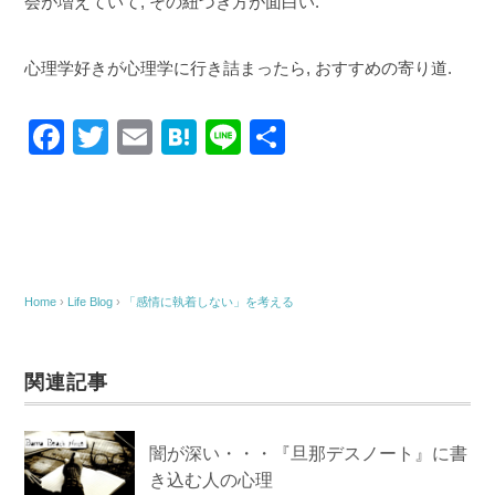
会が増えていて, その紐づき方が面白い.
心理学好きが心理学に行き詰まったら, おすすめの寄り道.
F
T
E
H
Li
共
a
wi
m
at
n
有
c
tt
ail
e
e
e
er
n
b
a
o
Home
›
Life Blog
›
「感情に執着しない」を考える
o
k
関連記事
闇が深い・・・『旦那デスノート』に書
き込む人の心理