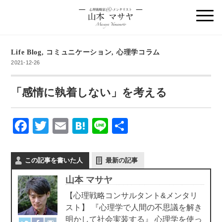
Life Blog
,
コミュニケーション
,
心理学コラム
2021-12-26
「感情に執着しない」を考える
F
T
E
H
Li
共
a
wi
m
at
n
有
c
tt
ail
e
e
この記事を書いた人
最新の記事
e
er
n
山本 マサヤ
b
a
【心理戦略コンサルタント&メンタリ
o
スト】 『心理学で人間の不思議を解き
o
明かして社会実装する』 心理学を使っ