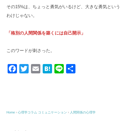
その15%は、ちょっと勇気がいるけど、大きな勇気という
わけじゃない。
「格別の人間関係を築くには自己開示」
このワードが刺さった。
F
T
E
H
Li
共
a
wi
m
at
n
有
c
tt
ail
e
e
e
er
n
b
a
o
Home
›
心理学コラム
コミュニケーション
›
人間関係の心理学
o