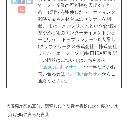
て「人・企業の可能性を広げる」た
k
め、心理学を駆使したマーケティング
戦略立案や人材育成のセミナーを開
催。 また、メンタリズムという心理誘
導や読心術のエンターテイメントショ
ーも行う。 トップランナー100人選出
(クラウドワークス株式会社、株式会社
サイバーエージェント)/MENSA所属 詳
しい情報はについてはこちらから
『about 山本マサヤ』
お仕事などのお
問い合わせは
『お問い合わせ』
からご
連絡ください。
犬養毅が死ぬ直前、襲撃しにきた青年将校に銃を突きつけ
られた時に言った言葉