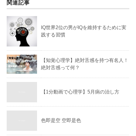
k
関連記事
IQ世界2位の男がIQを維持するために実
践する習慣
【知覚心理学】絶対舌感を持つ有名人！
絶対舌感って何？
【1分動画で心理学】5月病の治し方
色即是空 空即是色