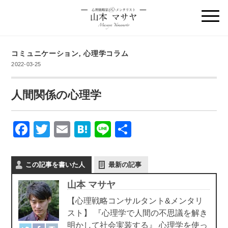
コミュニケーション
,
心理学コラム
2022-03-25
人間関係の心理学
F
T
E
H
Li
共
a
wi
m
at
n
有
c
tt
ail
e
e
この記事を書いた人
最新の記事
e
er
n
山本 マサヤ
b
a
【心理戦略コンサルタント&メンタリ
o
スト】 『心理学で人間の不思議を解き
o
明かして社会実装する』 心理学を使っ