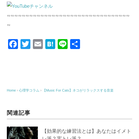
∽∽∽∽∽∽∽∽∽∽∽∽∽∽∽∽∽∽∽∽∽∽∽∽∽∽∽∽∽∽∽∽∽
∽
F
T
E
H
Li
共
a
wi
m
at
n
有
c
tt
ail
e
e
e
er
n
b
a
o
Home
›
心理学コラム
›
【Music For Cats】ネコがリラックスする音楽
o
k
関連記事
【効果的な練習法とは】あなたはイメト
レ派？実トレ派？