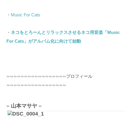
・
Music For Cats
・
ネコをとろーんとリラックスさせるネコ用音楽「Music
For Cats」がアルバム化に向けて始動
∽∽∽∽∽∽∽∽∽∽∽∽∽∽∽∽∽プロフィール
∽∽∽∽∽∽∽∽∽∽∽∽∽∽∽∽∽
– 山本マサヤ –