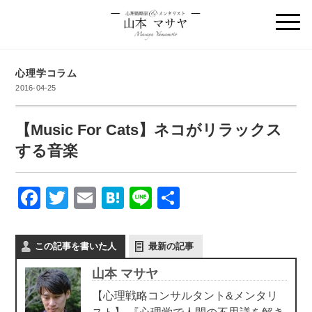
心理学コラム
2016-04-25
【Music For Cats】ネコがリラックス
する音楽
F
T
E
H
Li
共
a
wi
m
at
n
有
c
tt
ail
e
e
この記事を書いた人
最新の記事
e
er
n
山本 マサヤ
b
a
【心理戦略コンサルタント&メンタリ
o