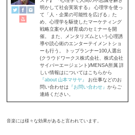
スト】 『心理学で人間の不思議を解き
o
明かして社会実装する』 心理学を使っ
て「人・企業の可能性を広げる」た
k
め、心理学を駆使したマーケティング
戦略立案や人材育成のセミナーを開
催。 また、メンタリズムという心理誘
導や読心術のエンターテイメントショ
ーも行う。 トップランナー100人選出
(クラウドワークス株式会社、株式会社
サイバーエージェント)/MENSA所属 詳
しい情報はについてはこちらから
『about 山本マサヤ』
お仕事などのお
問い合わせは
『お問い合わせ』
からご
連絡ください。
音楽には様々な効果があると言われています。