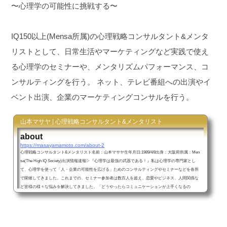
〜心理学の可能性に挑戦する〜
IQ150以上(Mensa所属)の心理戦略コンサルタント&メンタ
リストとして、日常生活やマーケティングなど実践で使え
る心理学のセミナーや、メンタリズムパフォーマンス、コ
ンサルティングを行う。
ネット、テレビ番組への出演やイ
ベント出演、企業のマーケティングコンサルを行う。
山本マサヤ | 心理戦略コンサルタント&メンタリスト
about
https://masayamamoto.com/about-2
心理戦略コンサルタント&メンタリスト名前：山本マサヤ生年月日:1989/4/8出身：大阪府所属：Men
sa(The High IQ Society)出演情報速報▷『心理学は最強の武器である！』私は心理学の専門家とし
て、心理学を使って「人・企業の可能性を広げる」ためのコンサルティングやセミナーなどを各所
で開催してきました。これまでの、セミナー参加者は数百人を超え、恋愛やビジネス、人間関係な
ど皆様の様々な悩みを解決してきました。「どうやったらコミュニケーションが上手くなるの
か？」「相手に好きになってもらう方法は？」「相手の心を見...