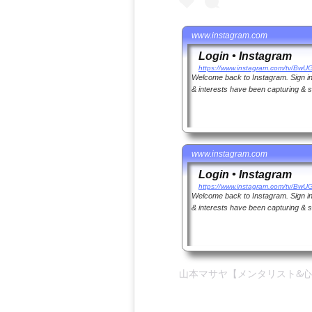
www.instagram.com
Login • Instagram
Welcome back to Instagram. Sign in 
& interests have been capturing & s
www.instagram.com
Login • Instagram
Welcome back to Instagram. Sign in 
& interests have been capturing & s
山本マサヤ【メンタリスト
&
心