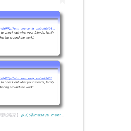
https://www.instagram.com/tv/BwUGWgIFFjz/?utm_source=ig_embed&#038;utm_medium=loading
to check out what your friends, family
haring around the world.
https://www.instagram.com/tv/BwUGWgIFFjz/?utm_source=ig_embed&#038;utm_medium=loading
to check out what your friends, family
haring around the world.
理戦略家】
さん
(@masaya_mentalist)
がシェアした投稿
–
2019年 4月