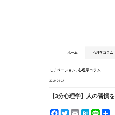
ホーム
心理学コラム
モチベーション
,
心理学コラム
2019-04-17
【3分心理学】人の習慣
F
T
E
H
Li