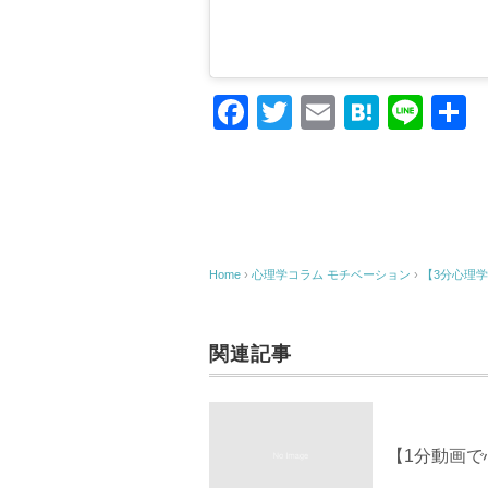
F
T
E
H
Li
a
wi
m
at
n
c
tt
ail
e
e
e
er
n
b
a
o
Home
›
心理学コラム
モチベーション
›
【3分心理
o
k
関連記事
【1分動画