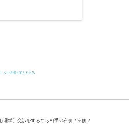
共
有
学】人の習慣を変える方法
で心理学】交渉をするなら相手の右側？左側？