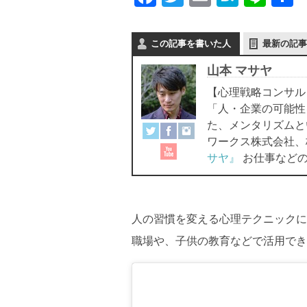
a
wi
m
at
n
c
tt
ail
e
e
この記事を書いた人
最新の記事
e
er
n
山本 マサヤ
b
a
【心理戦略コンサル
o
「人・企業の可能性
o
た、メンタリズムと
ワークス株式会社、
k
サヤ』
お仕事などの
人の習慣を変える心理テクニックに
職場や、子供の教育などで活用でき