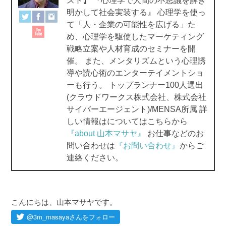
スト】 『心理学で人間の不思議を解き
o
明かして社会実装する』 心理学を使っ
て「人・企業の可能性を広げる」た
k
め、心理学を駆使したマーケティング
戦略立案や人材育成のセミナーを開
催。 また、メンタリズムという心理誘
導や読心術のエンターテイメントショ
ーも行う。 トップランナー100人選出
(クラウドワークス株式会社、株式会社
サイバーエージェント)/MENSA所属 詳
しい情報はについてはこちらから
『about 山本マサヤ』
お仕事などのお
問い合わせは
『お問い合わせ』
からご
連絡ください。
こんにちは、山本マサヤです。