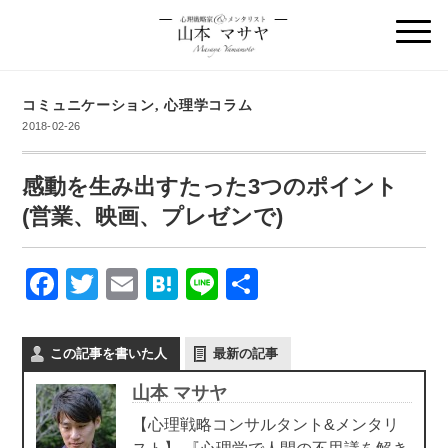
コミュニケーション
,
心理学コラム
2018-02-26
感動を生み出すたった3つのポイント
(営業、映画、プレゼンで)
F
T
E
H
Li
共
a
wi
m
at
n
有
c
tt
ail
e
e
この記事を書いた人
最新の記事
e
er
n
山本 マサヤ
b
a
【心理戦略コンサルタント&メンタリ
o