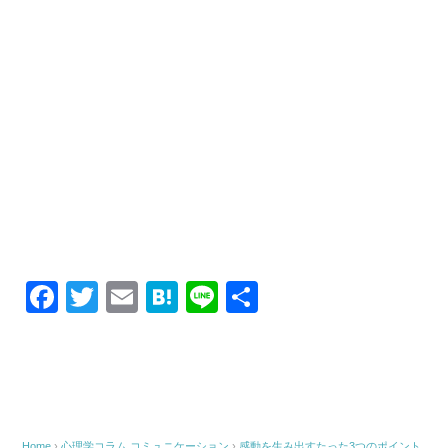
F
T
E
H
Li
共
a
wi
m
at
n
有
c
tt
ail
e
e
e
er
n
b
a
Home
›
心理学コラム
コミュニケーション
›
感動を生み出すたった3つのポイント