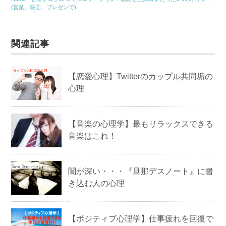
o
(営業、映画、プレゼンで)
o
k
関連記事
【恋愛心理】Twitterのカップル共同垢の
心理
【音楽の心理学】最もリラックスできる
音楽はこれ！
闇が深い・・・『旦那デスノート』に書
き込む人の心理
【ポジティブ心理学】仕事疲れを回復で