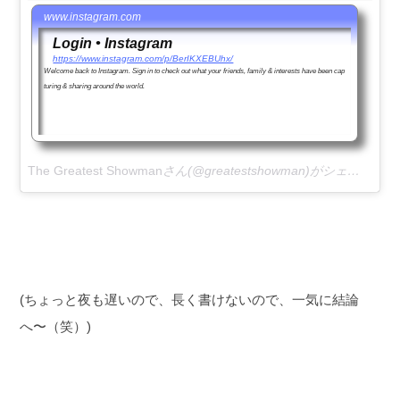
www.instagram.com
Login • Instagram
https://www.instagram.com/p/BerIKXEBUhx/
Welcome back to Instagram. Sign in to check out what your friends, family & interests have been cap
turing & sharing around the world.
The Greatest Showman
さん(@greatestshowman)がシェアした投稿 –
(ちょっと夜も遅いので、長く書けないので、一気に結論
へ〜（笑）)