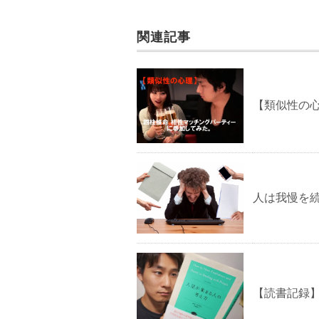
o
k
関連記事
【類似性の
人は我慢を
【読書記録