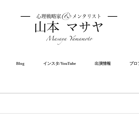
Blog
インスタ/YouTube
出演情報
プロ
共
有