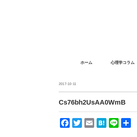
ホーム
心理学コラム
2017-10-11
Cs76bh2UsAA0WmB
F
T
E
H
Li
a
wi
m
at
n