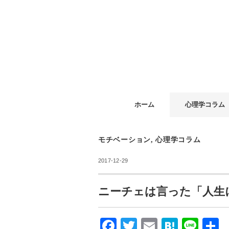
ホーム
心理学コラム
モチベーション
,
心理学コラム
2017-12-29
ニーチェは言った「人生
F
T
E
H
Li