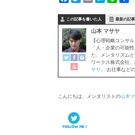
a
wi
m
at
n
c
tt
ail
e
e
この記事を書いた人
最新の記事
e
er
n
山本 マサヤ
b
a
【心理戦略コンサル
o
「人・企業の可能性
o
た、メンタリズムと
ワークス株式会社、
k
サヤ』
お仕事などの
こんにちは、メンタリストの
山本マ