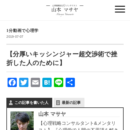
1分動画で心理学
2019-07-07
【分厚いキッシンジャー超交渉術で挫
折した人のために】
F
T
E
H
Li
共
a
wi
m
at
n
有
c
tt
ail
e
e
この記事を書いた人
最新の記事
e
er
n
山本 マサヤ
b
a
【心理戦略コンサルタント&メンタリ
o