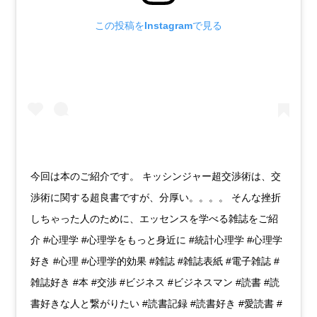
この投稿をInstagramで見る
今回は本のご紹介です。 キッシンジャー超交渉術は、交
渉術に関する超良書ですが、分厚い。。。。 そんな挫折
しちゃった人のために、エッセンスを学べる雑誌をご紹
介 #心理学 #心理学をもっと身近に #統計心理学 #心理学
好き #心理 #心理学的効果 #雑誌 #雑誌表紙 #電子雑誌 #
雑誌好き #本 #交渉 #ビジネス #ビジネスマン #読書 #読
書好きな人と繋がりたい #読書記録 #読書好き #愛読書 #