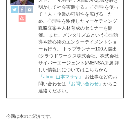
スト】 『心理学で人間の不思議を解き
o
明かして社会実装する』 心理学を使っ
て「人・企業の可能性を広げる」た
k
め、心理学を駆使したマーケティング
戦略立案や人材育成のセミナーを開
催。 また、メンタリズムという心理誘
導や読心術のエンターテイメントショ
ーも行う。 トップランナー100人選出
(クラウドワークス株式会社、株式会社
サイバーエージェント)/MENSA所属 詳
しい情報はについてはこちらから
『about 山本マサヤ』
お仕事などのお
問い合わせは
『お問い合わせ』
からご
連絡ください。
今回は本のご紹介です。