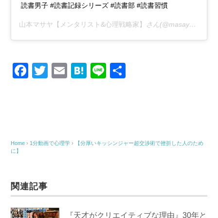
読書男子 #読書記録シリーズ #読書部 #読書習慣
山本マサヤ【メンタリスト&心理戦略家】
さん(@masaya_mentalist)がシェアした投稿 –
F
T
E
H
Li
共
a
wi
m
at
n
有
c
tt
ail
e
e
e
er
n
b
a
o
Home
›
1分動画で心理学
›
【分厚いキッシンジャー超交渉術で挫折した人のため
に】
o
k
関連記事
『天才がクリエイティブな理由』30年と