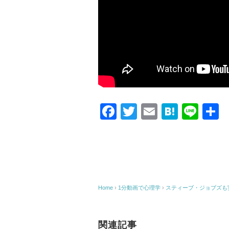
F
T
E
H
Li
a
wi
m
at
n
c
tt
ail
e
e
e
er
n
b
a
o
Home
›
1分動画で心理学
›
スティーブ・ジョブズも
o
k
関連記事