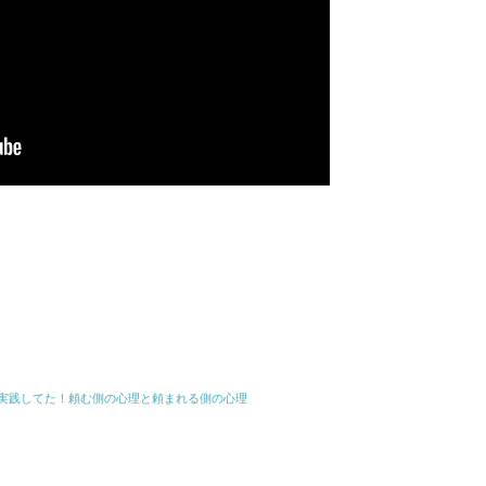
共
有
実践してた！頼む側の心理と頼まれる側の心理