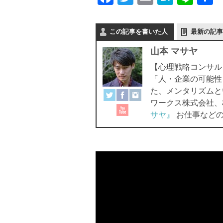
a
wi
m
at
n
c
tt
ail
e
e
この記事を書いた人
最新の記事
e
er
n
山本 マサヤ
b
a
【心理戦略コンサル
o
「人・企業の可能性
o
た、メンタリズムと
ワークス株式会社、
k
サヤ』
お仕事などの