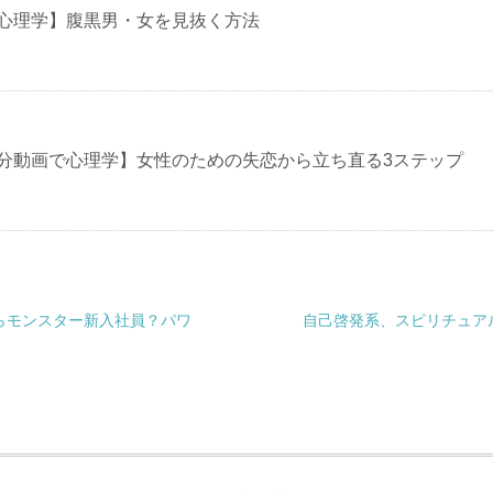
で心理学】腹黒男・女を見抜く方法
1分動画で心理学】女性のための失恋から立ち直る3ステップ
らモンスター新入社員？パワ
自己啓発系、スピリチュア