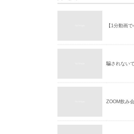
【1分動画で
騙されない
ZOOM飲み