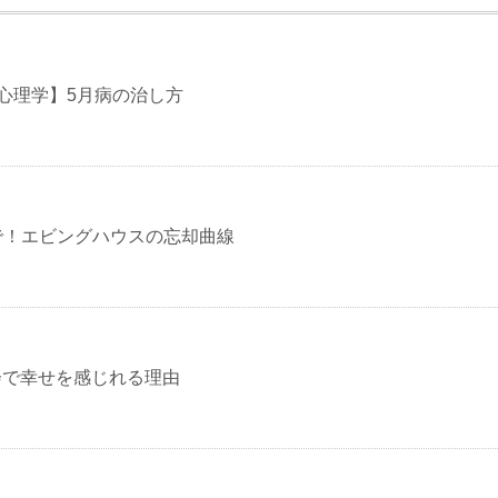
心理学】5月病の治し方
で！エビングハウスの忘却曲線
会で幸せを感じれる理由