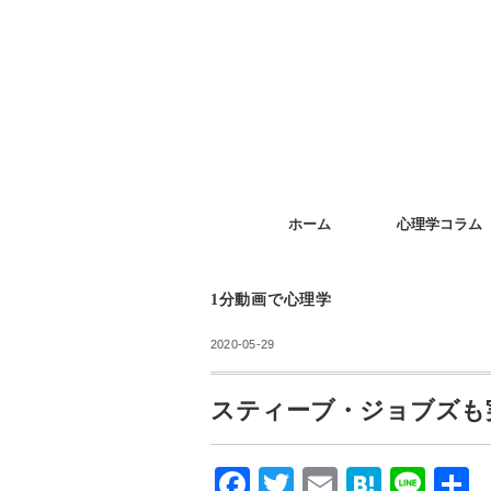
ホーム
心理学コラム
1分動画で心理学
2020-05-29
スティーブ・ジョブズも
F
T
E
H
Li