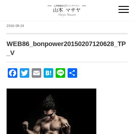
2016-08-24
WEB86_bonpower20150207120628_TP
_V
F
T
E
H
Li
共
a
wi
m
at
n
有
c
tt
ail
e
e
e
er
n
b
a
o
o