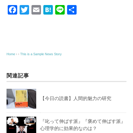
F
T
E
H
Li
共
a
wi
m
at
n
有
c
tt
ail
e
e
e
er
n
b
a
o
Home
› ›
This is a Sample News Story
o
k
関連記事
【今日の読書】人間的魅力の研究
『叱って伸ばす派』『褒めて伸ばす派』
心理学的に効果的なのは？