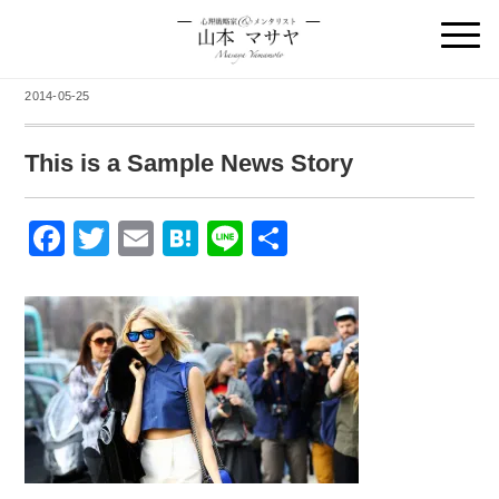
2014-05-25
This is a Sample News Story
F
T
E
H
Li
共
a
wi
m
at
n
有
c
tt
ail
e
e
e
er
n
b
a
o
o
k