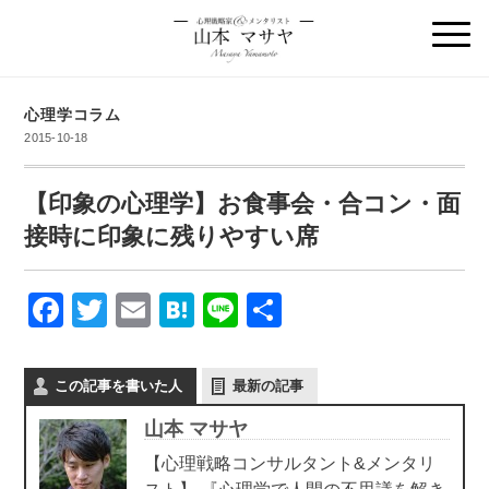
心理学コラム
2015-10-18
【印象の心理学】お食事会・合コン・面
接時に印象に残りやすい席
F
T
E
H
Li
共
a
wi
m
at
n
有
c
tt
ail
e
e
この記事を書いた人
最新の記事
e
er
n
山本 マサヤ
b
a
【心理戦略コンサルタント&メンタリ
o