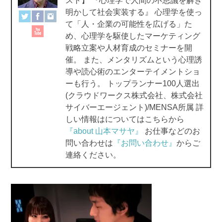
スト】 『心理学で人間の不思議を解き
o
明かして社会実装する』 心理学を使っ
て「人・企業の可能性を広げる」た
k
め、心理学を駆使したマーケティング
戦略立案や人材育成のセミナーを開
催。 また、メンタリズムという心理誘
導や読心術のエンターテイメントショ
ーも行う。 トップランナー100人選出
(クラウドワークス株式会社、株式会社
サイバーエージェント)/MENSA所属 詳
しい情報はについてはこちらから
『about 山本マサヤ』
お仕事などのお
問い合わせは
『お問い合わせ』
からご
連絡ください。