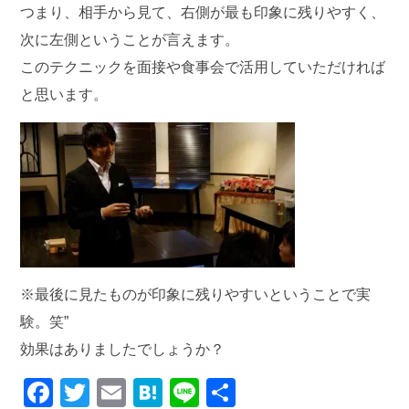
つまり、相手から見て、右側が最も印象に残りやすく、
次に左側ということが言えます。
このテクニックを面接や食事会で活用していただければ
と思います。
※最後に見たものが印象に残りやすいということで実
験。笑”
効果はありましたでしょうか？
F
T
E
H
Li
共