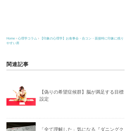
a
wi
m
at
n
有
c
tt
ail
e
e
e
er
n
b
a
o
Home
›
心理学コラム
›
【印象の心理学】お食事会・合コン・面接時に印象に残り
やすい席
o
k
関連記事
【偽りの希望症候群】脳が満足する目標
設定
「全て理解した」気になる『ダニングク