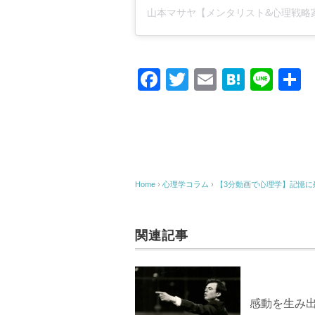
山本マサヤ【メンタリスト&心理戦略
F
T
E
H
Li
a
wi
m
at
n
c
tt
ail
e
e
e
er
n
b
a
o
Home
›
心理学コラム
›
【3分動画で心理学】記憶に
o
k
関連記事
感動を生み出