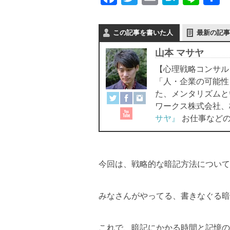
a
wi
m
at
n
c
tt
ail
e
e
この記事を書いた人
最新の記事
e
er
n
山本 マサヤ
b
a
【心理戦略コンサル
o
「人・企業の可能性
o
た、メンタリズムと
ワークス株式会社、
k
サヤ』
お仕事などの
今回は、戦略的な暗記方法について
みなさんがやってる、書きなぐる暗
これで、暗記にかかる時間と記憶の