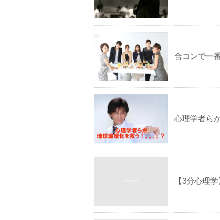
合コンで一
心理学者ら
【3分心理