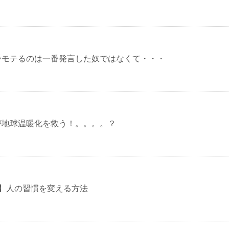
番モテるのは一番発言した奴ではなくて・・・
が地球温暖化を救う！。。。。？
学】人の習慣を変える方法