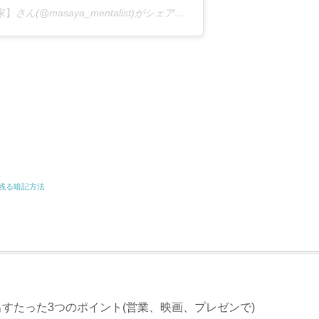
家】
さん(@masaya_mentalist)がシェアした投稿 –
2019年 4月月23日
共
有
残る暗記方法
すたった3つのポイント(営業、映画、プレゼンで)