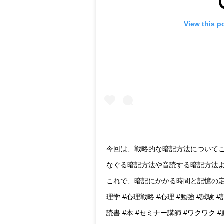
View this p
今回は、戦略的な暗記方法についてご
なぐる暗記方法や音読する暗記方法
これで、暗記にかかる時間と記憶の定
理学 #心理戦略 #心理 #勉強 #試験 #記憶 
読書 #本 #セミナー講師 #ワクワク #