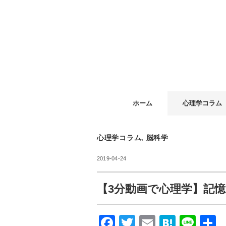
ホーム
心理学コラム
心理学コラム
,
脳科学
2019-04-24
【3分動画で心理学】記
F
T
E
H
Li