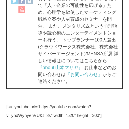
て「人・企業の可能性を広げる」た
k
め、心理学を駆使したマーケティング
戦略立案や人材育成のセミナーを開
催。 また、メンタリズムという心理誘
導や読心術のエンターテイメントショ
ーも行う。 トップランナー100人選出
(クラウドワークス株式会社、株式会社
サイバーエージェント)/MENSA所属 詳
しい情報はについてはこちらから
『about 山本マサヤ』
お仕事などのお
問い合わせは
『お問い合わせ』
からご
連絡ください。
[su_youtube url=”https://youtube.com/watch?
v=yhdWynyenVU&t=8s” width=”520″ height=”300″]