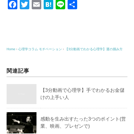
F
T
E
H
Li
共
a
wi
m
at
n
有
c
tt
ail
e
e
e
er
n
b
a
o
Home
›
心理学コラム
モチベーション
›
【3分動画でわかる心理学】 運の掴み方
o
k
関連記事
【3分動画で心理学】手でわかるお金儲
けの上手い人
感動を生み出すたった3つのポイント(営
業、映画、プレゼンで)