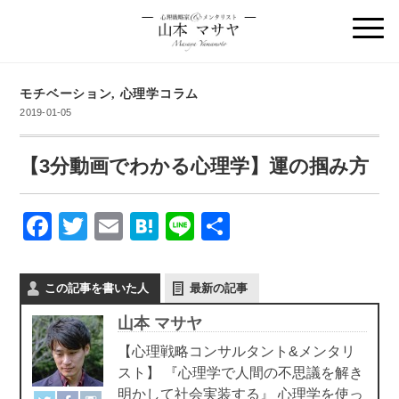
モチベーション
,
心理学コラム
2019-01-05
【3分動画でわかる心理学】 運の掴み方
F
T
E
H
Li
共
a
wi
m
at
n
有
c
tt
ail
e
e
この記事を書いた人
最新の記事
e
er
n
山本 マサヤ
b
a
【心理戦略コンサルタント&メンタリ
o
スト】 『心理学で人間の不思議を解き
o
明かして社会実装する』 心理学を使っ