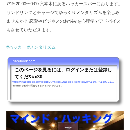
7/19 20:00〜0:00
六本木にあるハッカーズバーにおります。
ワンドリンクとチャージでゆっくりメンタリズムを楽しみ
ませんか？
恋愛やビジネスのお悩みを心理学でアドバイス
もさせていただきます。
#
ハッカー
#
メンタリズム
l.facebook.com
このページを見るには、ログインまたは登録し
てくだ&#x30...
https://l.facebook.com/l.php?u=https://tabelog.com/tokyo/A1307/A130701/13168609/&#038;h=AT3z1d_stYi0jtarLJpyO0cztszff_lALSJTUBDW71c5O7K6W22CsPbQBhbxMVilN6WiOI02-qTRjlj2cY6e9P5VvfSbRAtbQc1bJ31nxJ_WAyBD7xSOUCxXUBO2_XIlf6hbcNxZtXNUdVXvSNS3TfaRXysBFg
Facebookで投稿や写真などをチェックできます。