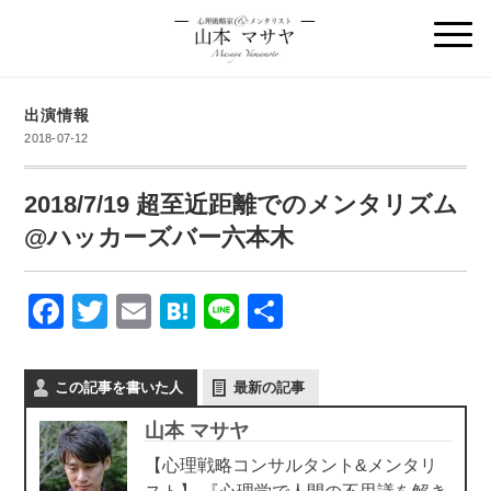
出演情報
2018-07-12
2018/7/19 超至近距離でのメンタリズム
@ハッカーズバー六本木
F
T
E
H
Li
共
a
wi
m
at
n
有
c
tt
ail
e
e
この記事を書いた人
最新の記事
e
er
n
山本 マサヤ
b
a
【心理戦略コンサルタント&メンタリ
o