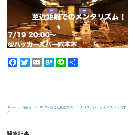
F
T
E
H
Li
共
a
wi
m
at
n
有
c
tt
ail
e
e
e
er
n
b
a
o
Home
›
出演情報
›
2018/7/19 超至近距離でのメンタリズム@ハッカーズバー六本
木
o
k
関連記事