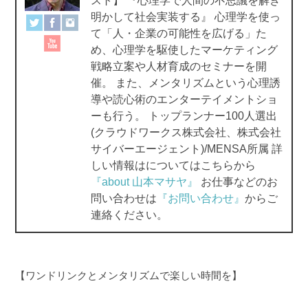
スト】 『心理学で人間の不思議を解き
o
明かして社会実装する』 心理学を使っ
て「人・企業の可能性を広げる」た
k
め、心理学を駆使したマーケティング
戦略立案や人材育成のセミナーを開
催。 また、メンタリズムという心理誘
導や読心術のエンターテイメントショ
ーも行う。 トップランナー100人選出
(クラウドワークス株式会社、株式会社
サイバーエージェント)/MENSA所属 詳
しい情報はについてはこちらから
『about 山本マサヤ』
お仕事などのお
問い合わせは
『お問い合わせ』
からご
連絡ください。
【ワンドリンクとメンタリズムで楽しい時間を】