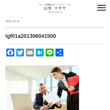
2016-12-11
lgf01a201306041500
F
T
E
H
Li
共
a
wi
m
at
n
有
c
tt
ail
e
e
e
er
n
b
a
o
o
k