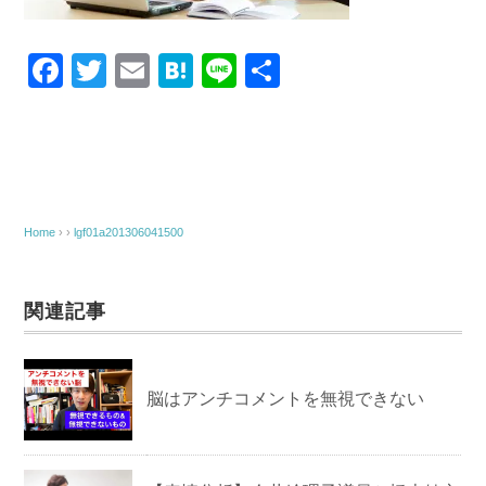
F
T
E
H
Li
共
a
wi
m
at
n
有
c
tt
ail
e
e
e
er
n
b
a
o
Home
› ›
lgf01a201306041500
o
k
関連記事
脳はアンチコメントを無視できない