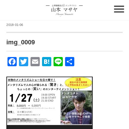
2018-01-06
img_0009
F
T
E
H
Li
共
a
wi
m
at
n
有
c
tt
ail
e
e
e
er
n
b
a
o
o
k