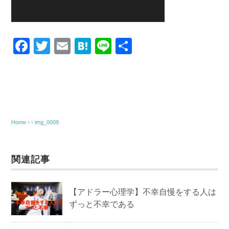
F
T
E
H
Li
共
a
wi
m
at
n
有
c
tt
ail
e
e
e
er
n
b
a
o
Home
› ›
img_0009
o
k
関連記事
【アドラー心理学】不幸自慢をする人は
ずっと不幸である