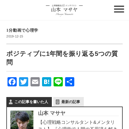
1分動画で心理学
2019-12-15
ポジティブに1年間を振り返る5つの質
問
F
T
E
H
Li
共
a
wi
m
at
n
有
c
tt
ail
e
e
この記事を書いた人
最新の記事
e
er
n
山本 マサヤ
b
a
【心理戦略コンサルタント&メンタリ
o