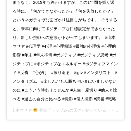
まもなく、2019年も終わりますが、この1年間を振り返
る時に、「何ができなかったか」「何を失敗したか？」
というネガティヴな面ばかり注目しがちです。 そうする
と、来年に向けてポジティブな目標設定ができなかった
り、新しい挑戦への意欲が下がってしまいます。 #山本
マサヤ #心理学 #心理 #心理相談 #最強の心理術 #心理的
影響 #年末 #年末準備 #ポジティブ #ポジティブ思考 #ポ
ジティブに #ポジティブなエネルギー #ポジティブマイン
ド #反省 #心がけ #振り返る #igtv #メンタリスト #
メンタリズム #楽しんだもん勝ち #いまはいましかない
のに #こういう時ありませんか #人生一度切り #他人と比
べる #過去の自分と比べる #撮影 #個人撮影 #読書 #戦略
山本マサヤ
著書『トップ2%の天才が使っている・・・』
(@m