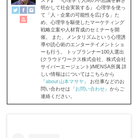
スト】 『心理学で人間の不思議を解き
o
明かして社会実装する』 心理学を使っ
て「人・企業の可能性を広げる」た
k
め、心理学を駆使したマーケティング
戦略立案や人材育成のセミナーを開
催。 また、メンタリズムという心理誘
導や読心術のエンターテイメントショ
ーも行う。 トップランナー100人選出
(クラウドワークス株式会社、株式会社
サイバーエージェント)/MENSA所属 詳
しい情報はについてはこちらから
『about 山本マサヤ』
お仕事などのお
問い合わせは
『お問い合わせ』
からご
連絡ください。