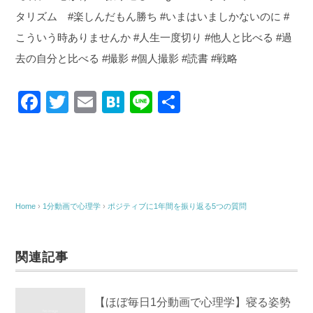
タリズム #楽しんだもん勝ち #いまはいましかないのに #
こういう時ありませんか #人生一度切り #他人と比べる #過
去の自分と比べる #撮影 #個人撮影 #読書 #戦略
F
T
E
H
Li
共
a
wi
m
at
n
有
c
tt
ail
e
e
e
er
n
b
a
o
Home
›
1分動画で心理学
›
ポジティブに1年間を振り返る5つの質問
o
k
関連記事
【ほぼ毎日1分動画で心理学】寝る姿勢