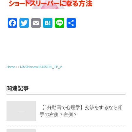
F
T
E
H
Li
共
a
wi
m
at
n
有
c
tt
ail
e
e
e
er
n
b
a
o
Home
› ›
MAKIhissatu15165156_TP_V
o
k
関連記事
【1分動画で心理学】交渉をするなら相
手の右側？左側？