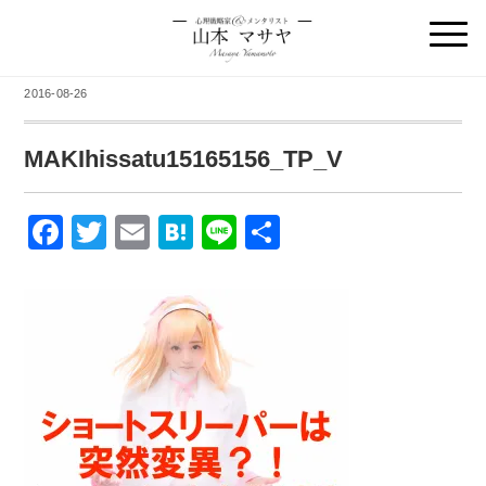
2016-08-26
MAKIhissatu15165156_TP_V
F
T
E
H
Li
共
a
wi
m
at
n
有
c
tt
ail
e
e
e
er
n
b
a
o
o
k