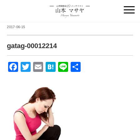
2017-06-15
gatag-00012214
F
T
E
H
Li
共
a
wi
m
at
n
有
c
tt
ail
e
e
e
er
n
b
a
o
o
k