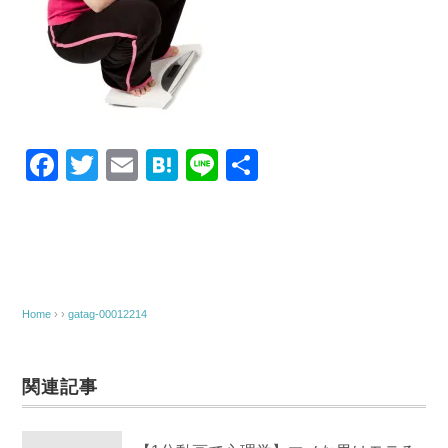
F
T
E
H
Li
共
a
wi
m
at
n
有
c
tt
ail
e
e
e
er
n
b
a
o
Home
› ›
gatag-00012214
o
k
関連記事