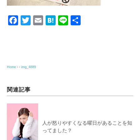
F
T
E
H
Li
共
a
wi
m
at
n
有
c
tt
ail
e
e
e
er
n
b
a
o
Home
› ›
img_4889
o
k
関連記事
人が怒りやすくなる曜日があることを知
ってました？