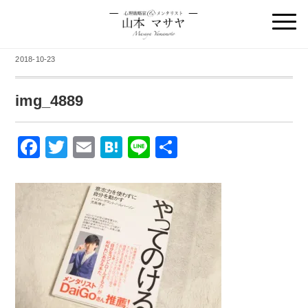
2018-10-23
img_4889
F
T
E
H
Li
共
a
wi
m
at
n
有
c
tt
ail
e
e
e
er
n
b
a
o
o
k