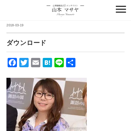
2018-03-19
ダウンロード
F
T
E
H
Li
共
a
wi
m
at
n
有
c
tt
ail
e
e
e
er
n
b
a
o
o
k