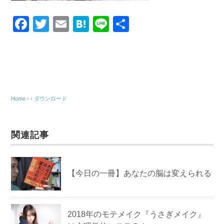
F
T
E
H
Li
共
a
wi
m
at
n
有
c
tt
ail
e
e
e
er
n
b
a
o
Home
› ›
ダウンロード
o
k
関連記事
【今日の一冊】 あなたの脳は変えられる
2018年のモテメイク『うさぎメイク』