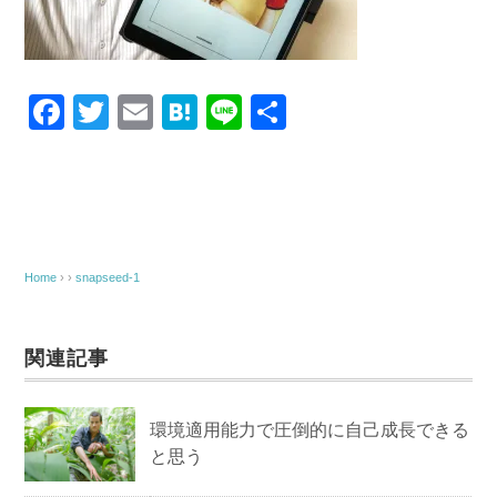
F
T
E
H
Li
共
a
wi
m
at
n
有
c
tt
ail
e
e
e
er
n
b
a
o
Home
› ›
snapseed-1
o
k
関連記事
環境適用能力で圧倒的に自己成長できる
と思う