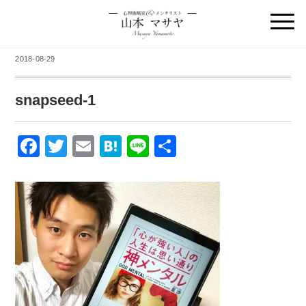
2018-08-29
snapseed-1
F
T
E
H
Li
共
a
wi
m
at
n
有
c
tt
ail
e
e
e
er
n
b
a
o
o
k