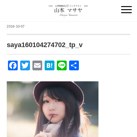
2016-10-07
saya160104274702_tp_v
F
T
E
H
Li
共
a
wi
m
at
n
有
c
tt
ail
e
e
e
er
n
b
a
o
o
k