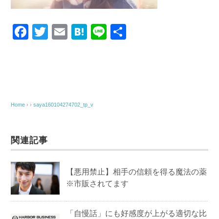
F
T
E
H
Li
共
a
wi
m
at
n
有
c
tt
ail
e
e
e
er
n
b
a
o
Home
› ›
saya160104274702_tp_v
o
k
関連記事
【悪用禁止】相手の信頼を得る魔法の薬
※市販されてます
「自慢話」にも好感度が上がる適切な比