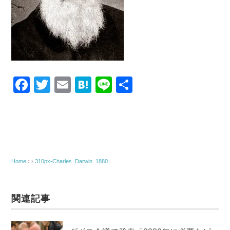
F
T
E
H
Li
共
a
wi
m
at
n
有
c
tt
ail
e
e
e
er
n
b
a
o
Home
› ›
310px-Charles_Darwin_1880
o
k
関連記事