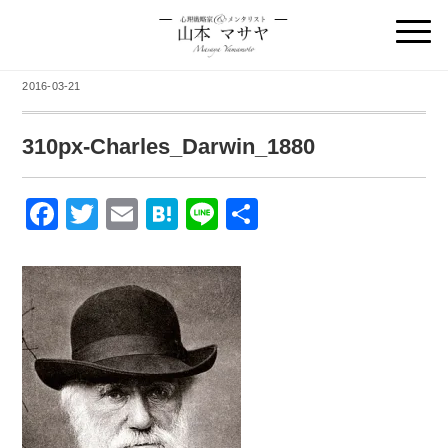
2016-03-21
310px-Charles_Darwin_1880
F
T
E
H
Li
共
a
wi
m
at
n
有
c
tt
ail
e
e
e
er
n
b
a
o
o
k