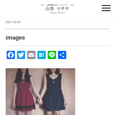
2017-05-07
images
F
T
E
H
Li
共
a
wi
m
at
n
有
c
tt
ail
e
e
e
er
n
b
a
o
o
k