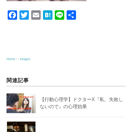
F
T
E
H
Li
共
a
wi
m
at
n
有
c
tt
ail
e
e
e
er
n
b
a
o
Home
› ›
images
o
k
関連記事
【行動心理学】ドクターX『私、失敗し
ないので』の心理効果