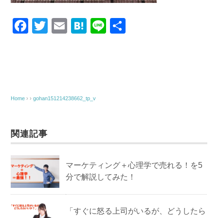
F
T
E
H
Li
共
a
wi
m
at
n
有
c
tt
ail
e
e
e
er
n
b
a
o
Home
› ›
gohan151214238662_tp_v
o
k
関連記事
マーケティング＋心理学で売れる！を5
分で解説してみた！
「すぐに怒る上司がいるが、どうしたら