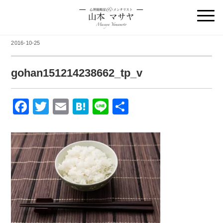
2016-10-25
gohan151214238662_tp_v
F
T
E
H
Li
共
a
wi
m
at
n
有
c
tt
ail
e
e
e
er
n
b
a
o
o
k