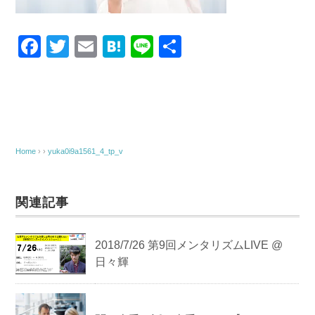
F
T
E
H
Li
共
a
wi
m
at
n
有
c
tt
ail
e
e
e
er
n
b
a
o
Home
› ›
yuka0i9a1561_4_tp_v
o
k
関連記事
2018/7/26 第9回メンタリズムLIVE @
日々輝