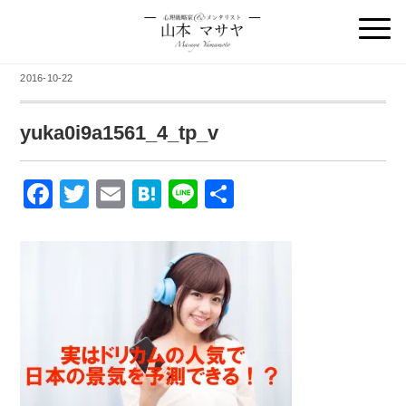
2016-10-22
yuka0i9a1561_4_tp_v
F
T
E
H
Li
共
a
wi
m
at
n
有
c
tt
ail
e
e
e
er
n
b
a
o
o
k