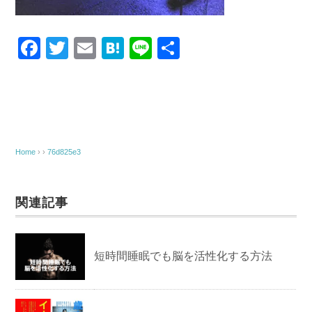
F
T
E
H
Li
共
a
wi
m
at
n
有
c
tt
ail
e
e
e
er
n
b
a
o
Home
› ›
76d825e3
o
k
関連記事
短時間睡眠でも脳を活性化する方法