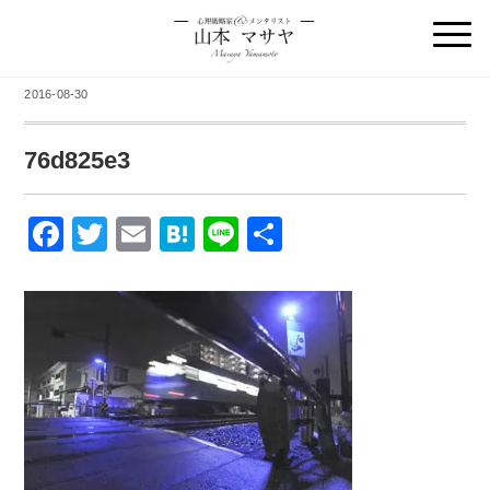
2016-08-30
76d825e3
F
T
E
H
Li
共
a
wi
m
at
n
有
c
tt
ail
e
e
e
er
n
b
a
o
o
k