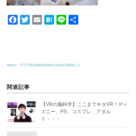
F
T
E
H
Li
共
a
wi
m
at
n
有
c
tt
ail
e
e
e
er
n
b
a
o
Home
› ›
f7777062d49ef8e08a1cec1b379a5fa7_s
o
k
関連記事
【VRの脳科学】ここまでキタVR！ディ
ズニー、PS、コスプレ、アダル
ト・・・