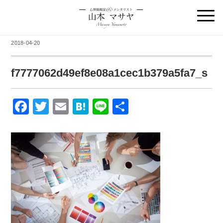
2018-04-20
f7777062d49ef8e08a1cec1b379a5fa7_s
F
T
E
H
Li
共
a
wi
m
at
n
有
c
tt
ail
e
e
e
er
n
b
a
o
o
k