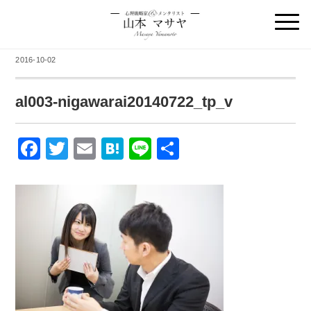
2016-10-02
al003-nigawarai20140722_tp_v
F
T
E
H
Li
共
a
wi
m
at
n
有
c
tt
ail
e
e
e
er
n
b
a
o
o
k