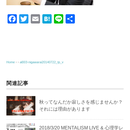
F
T
E
H
Li
共
a
wi
m
at
n
有
c
tt
ail
e
e
e
er
n
b
a
o
Home
› ›
al003-nigawarai20140722_tp_v
o
k
関連記事
秋ってなんだか寂しさを感じませんか？
それには理由があります
2018/3/20 MENTALISM LIVE & 心理学レ