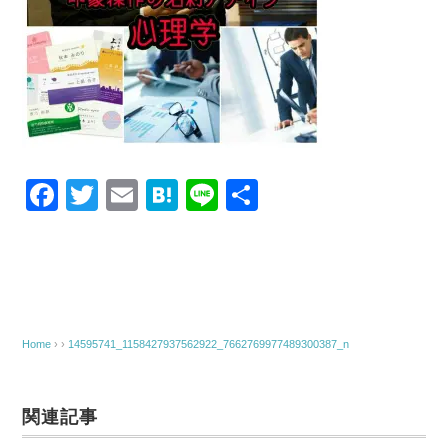
k
F
T
E
H
Li
共
a
wi
m
at
n
有
c
tt
ail
e
e
e
er
n
b
a
o
Home
› ›
14595741_1158427937562922_7662769977489300387_n
o
k
関連記事