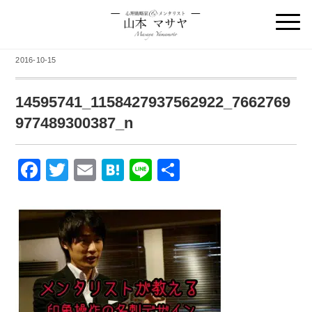
2016-10-15
14595741_1158427937562922_7662769
977489300387_n
F
T
E
H
Li
共
a
wi
m
at
n
有
c
tt
ail
e
e
e
er
n
b
a
o
o