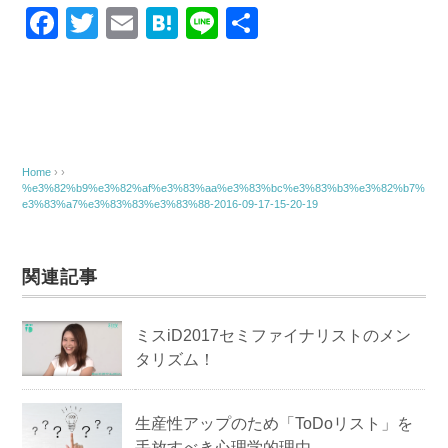
o
F
T
E
H
Li
共
o
a
wi
m
at
n
有
k
c
tt
ail
e
e
e
er
n
b
a
o
Home
› ›
%e3%82%b9%e3%82%af%e3%83%aa%e3%83%bc%e3%83%b3%e3%82%b7%
o
e3%83%a7%e3%83%83%e3%83%88-2016-09-17-15-20-19
k
関連記事
ミスiD2017セミファイナリストのメン
タリズム！
生産性アップのため「ToDoリスト」を
手放すべき心理学的理由