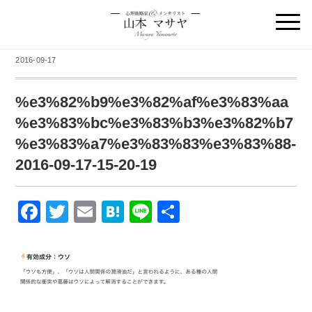
2016-09-17
%e3%82%b9%e3%82%af%e3%83%aa
%e3%83%bc%e3%83%b3%e3%82%b7
%e3%83%a7%e3%83%83%e3%83%88-
2016-09-17-15-20-19
F
T
E
H
Li
共
a
wi
m
at
n
有
c
tt
ail
e
e
e
er
n
b
a