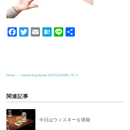
k
F
T
E
H
Li
共
a
wi
m
at
n
有
c
tt
ail
e
e
e
er
n
b
a
o
Home
› ›
-shared-img-thumb-150711219368_TP_V
o
k
関連記事
今日はウィスキーを堪能