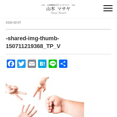
2016-02-07
-shared-img-thumb-
150711219368_TP_V
F
T
E
H
Li
共
a
wi
m
at
n
有
c
tt
ail
e
e
e
er
n
b
a
o
o