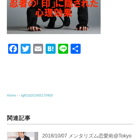
F
T
E
H
Li
共
a
wi
m
at
n
有
c
tt
ail
e
e
e
er
n
b
a
o
Home
› ›
lgf01d201405170400
o
k
関連記事
2018/10/07 メンタリズム恋愛術@Tokyo