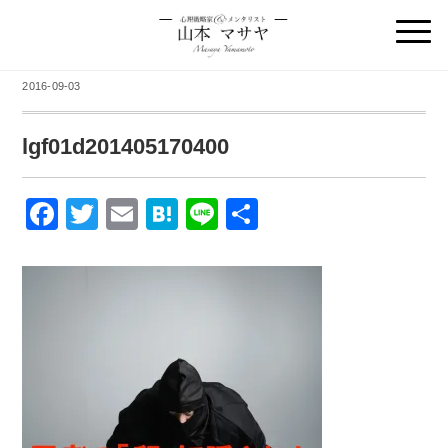
2016-09-03
lgf01d201405170400
F
T
E
H
Li
共
a
wi
m
at
n
有
c
tt
ail
e
e
e
er
n
b
a
o
o
k