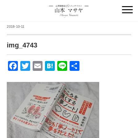
2018-10-11
img_4743
F
T
E
H
Li
共
a
wi
m
at
n
有
c
tt
ail
e
e
e
er
n
b
a
o
o
k