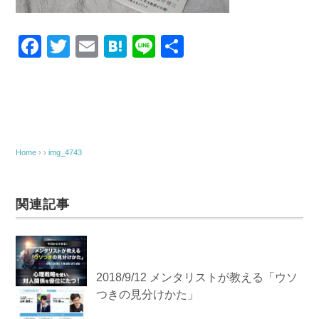
F
T
E
H
Li
共
a
wi
m
at
n
有
c
tt
ail
e
e
e
er
n
b
a
o
Home
› ›
img_4743
o
k
関連記事
2018/9/12 メンタリストが教える「ウソ
つきの見分けかた」