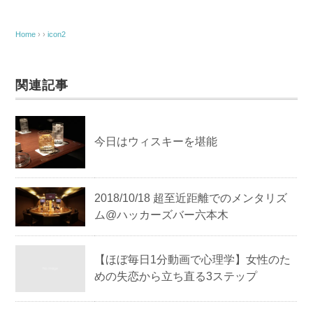
b
a
o
Home
› ›
icon2
o
k
関連記事
今日はウィスキーを堪能
2018/10/18 超至近距離でのメンタリズ
ム@ハッカーズバー六本木
【ほぼ毎日1分動画で心理学】女性のた
めの失恋から立ち直る3ステップ