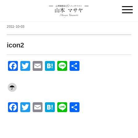
2011-10-03
icon2
F
T
E
H
Li
共
a
wi
m
at
n
有
c
tt
ail
e
e
e
er
n
b
a
F
T
E
H
Li
共
o
a
wi
m
at
n
有
o
c
tt
ail
e
e
k
e
er
n