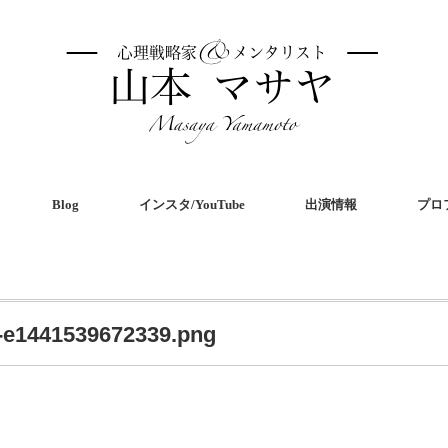
Blog
インスタ/YouTube
出演情報
プロ
-e1441539672339.png
共
有