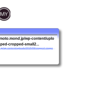
moto.mond.jp/wp-content/uplo
ped-cropped-small2...
http://masayamamoto.mond.jp/wp-content/uploads/2015/08/cropped-cropped-small2-e1441539672339.png
共
有