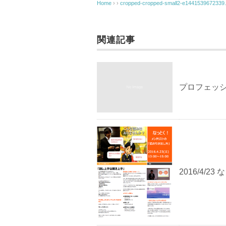
o
Home
› ›
cropped-cropped-small2-e1441539672339
o
k
関連記事
プロフェッ
2016/4/