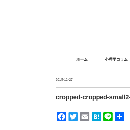
ホーム
心理学コラム
2015-12-27
cropped-cropped-small2
F
T
E
H
Li
a
wi
m
at
n