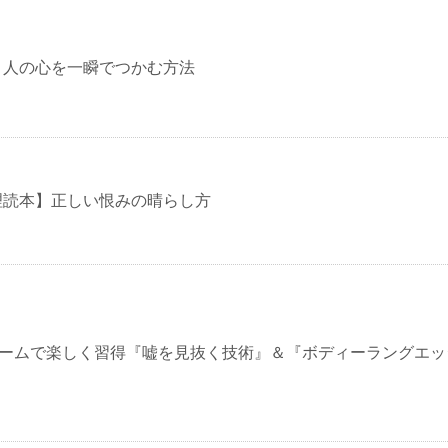
】人の心を一瞬でつかむ方法
理読本】正しい恨みの晴らし方
/22 ゲームで楽しく習得『嘘を見抜く技術』＆『ボディーラングエ