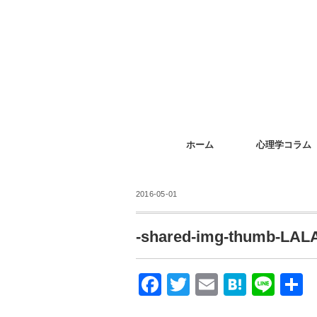
ホーム
心理学コラム
2016-05-01
-shared-img-thumb-LAL
F
T
E
H
Li
a
wi
m
at
n