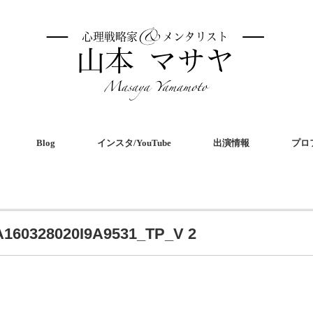
Blog
インスタ/YouTube
出演情報
プロ
A160328020I9A9531_TP_V 2
共
有