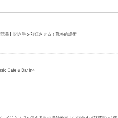
読書】 聞き手を熱狂させる！戦略的話術
sic Cafe & Bar in4
学】ビジネスでも使える単純接触効果「◯回会えば好感度は4倍