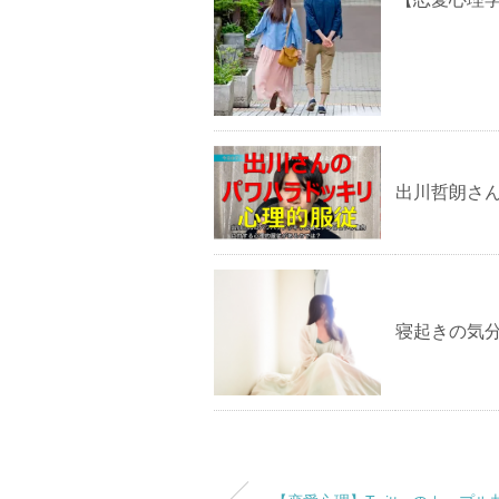
出川哲朗さ
寝起きの気