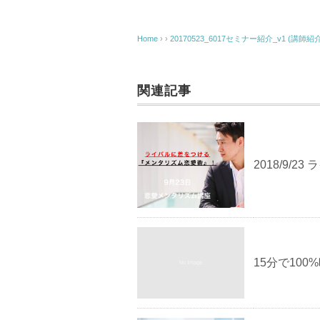
e
er
n
b
a
o
Home
› ›
20170523_6017セミナー紹介_v1 (講師紹
o
k
関連記事
2018/9/
15分で10