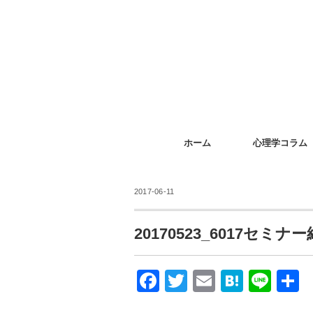
ホーム
心理学コラム
2017-06-11
20170523_6017セミナ
F
T
E
H
Li
a
wi
m
at
n