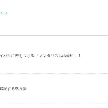
介なし)
23 ライバルに差をつける 『メンタリズム恋愛術』！
0%暗記する勉強法