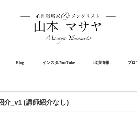
Blog
インスタ/YouTube
出演情報
プロ
ー紹介_v1 (講師紹介なし)
共
有