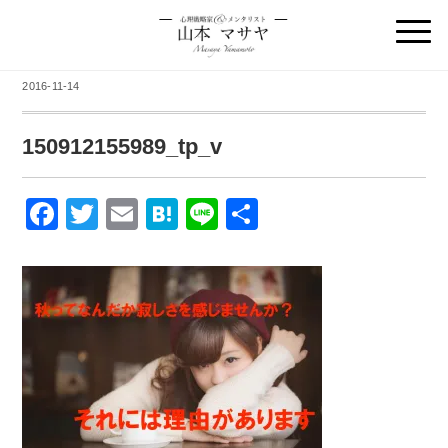
2016-11-14
150912155989_tp_v
F
T
E
H
Li
共
a
wi
m
at
n
有
c
tt
ail
e
e
e
er
n
b
a
o
o
k