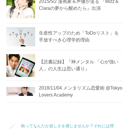
2015/5/2 漫画家＆声優が送る 『Mizz＆
Claraの夢から醒めたら』出演
生産性アップのため「ToDoリスト」を
手放すべき心理学的理由
【読書記録】『神メンタル 「心が強い
人」の人生は思い通り』
2018/11/04 メンタリズム恋愛術 @Tokyo
Lovers Academy
秋ってなんだか寂しさを感じませんか？それには理