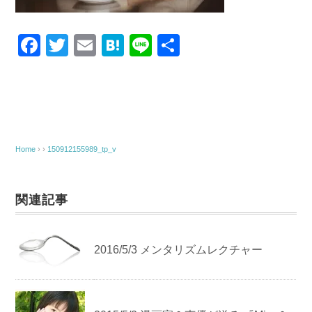
F
T
E
H
Li
共
a
wi
m
at
n
有
c
tt
ail
e
e
e
er
n
b
a
o
Home
› ›
150912155989_tp_v
o
k
関連記事
2016/5/3 メンタリズムレクチャー