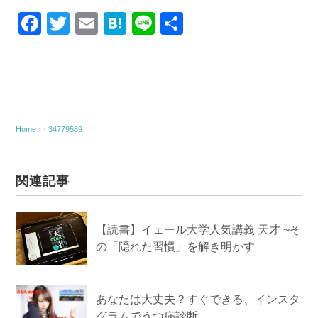
F
T
E
H
Li
共
a
wi
m
at
n
有
c
tt
ail
e
e
e
er
n
b
a
o
Home
› ›
34779589
o
k
関連記事
【読書】イェール大学人気講義 天才 ~そ
の「隠れた習慣」を解き明かす
あなたは大丈夫？すぐできる、インスタ
グラムでうつ病診断