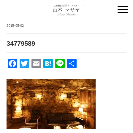
2015-05-02
34779589
F
T
E
H
Li
共
a
wi
m
at
n
有
c
tt
ail
e
e
e
er
n
b
a
o
o
k