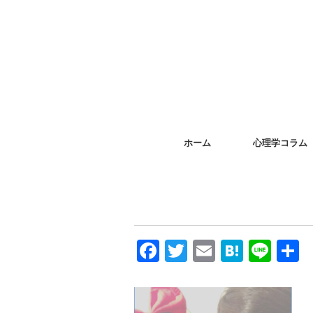
ホーム
心理学コラム
F
T
E
H
Li
a
wi
m
at
n
c
tt
ail
e
e