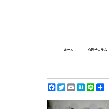
ホーム
心理学コラム
F
T
E
H
Li
a
wi
m
at
n
c
tt
ail
e
e