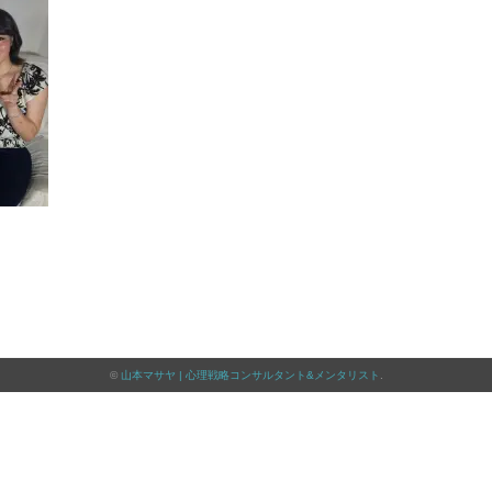
共
有
©
山本マサヤ | 心理戦略コンサルタント&メンタリスト
.