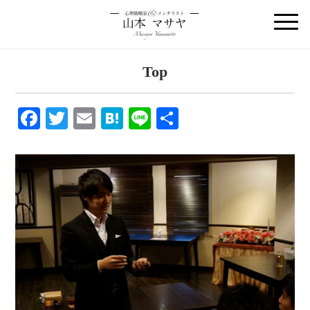
Top
F
T
E
H
Li
共
a
wi
m
at
n
有
c
tt
ail
e
e
e
er
n
b
a
o
o
k